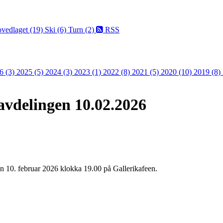
vedlaget (19)
Ski (6)
Turn (2)
RSS
6 (3)
2025 (5)
2024 (3)
2023 (1)
2022 (8)
2021 (5)
2020 (10)
2019 (8)
lavdelingen 10.02.2026
en 10. februar 2026 klokka 19.00 på Gallerikafeen.