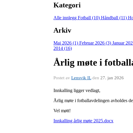
Kategori
Alle innlegg
Fotball (10)
Håndball (11)
Ho
Arkiv
Mai 2026 (1)
Februar 2026 (3)
Januar 202
2014 (16)
Årlig møte i fotbal
Postet av
Lensvik IL
den
27. jan 2026
Innkalling ligger vedlagt,
Årlig møte i fotballavdelingen avholdes d
Vel møtt!
Innkalling årlig møte 2025.docx