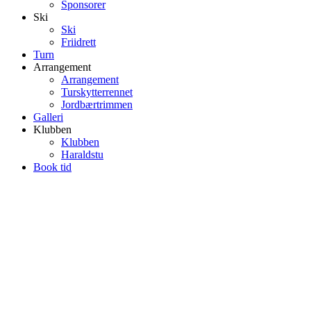
Sponsorer
Ski
Ski
Friidrett
Turn
Arrangement
Arrangement
Turskytterrennet
Jordbærtrimmen
Galleri
Klubben
Klubben
Haraldstu
Book tid