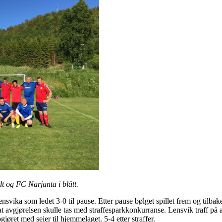
dt og FC Narjanta i blått.
vika som ledet 3-0 til pause. Etter pause bølget spillet frem og tilbake,
at avgjørelsen skulle tas med straffesparkkonkurranse. Lensvik traff på al
øret med seier til hjemmelaget. 5-4 etter straffer.