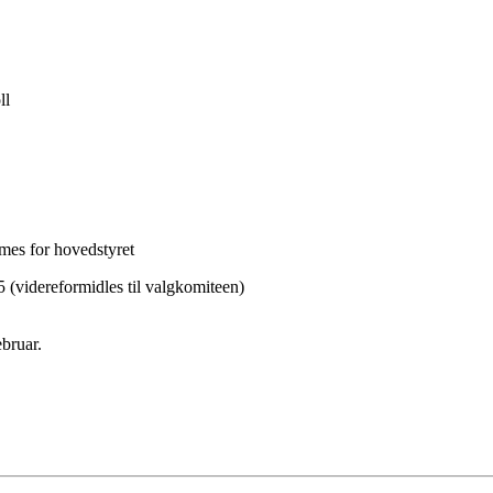
ll
mes for hovedstyret
5 (videreformidles til valgkomiteen)
ebruar.