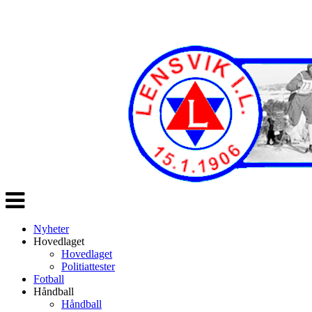
Veksle
navigasjon
Nyheter
Hovedlaget
Hovedlaget
Politiattester
Fotball
Håndball
Håndball