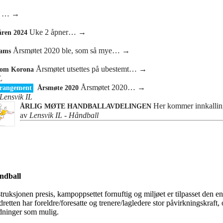
…
→
Uke 2 åpner…
→
åren 2024
Årsmøtet 2020 ble, som så mye…
→
eams
Årsmøtet utsettes på ubestemt…
→
 om Korona
L
Årsmøtet 2020…
→
rangement
Årsmøte 2020
Lensvik IL
Her kommer innkalli
ÅRLIG MØTE HANDBALLAVDELINGEN
av
Lensvik IL - Håndball
åndball
nstruksjonen presis, kampoppsettet fornuftig og miljøet er tilpasset den e
dretten har foreldre/foresatte og trenere/lagledere stor påvirkningskraft
oldninger som mulig.