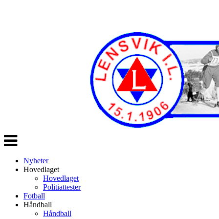
Veksle
navigasjon
Nyheter
Hovedlaget
Hovedlaget
Politiattester
Fotball
Håndball
Håndball