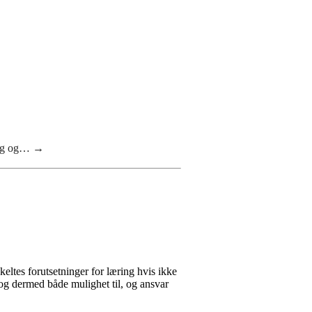
ng og…
→
nkeltes forutsetninger for læring hvis ikke
, og dermed både mulighet til, og ansvar