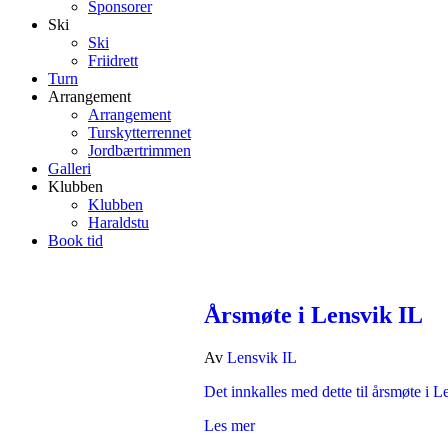
Sponsorer
Ski
Ski
Friidrett
Turn
Arrangement
Arrangement
Turskytterrennet
Jordbærtrimmen
Galleri
Klubben
Klubben
Haraldstu
Book tid
Årsmøte i Lensvik IL
Av
Lensvik IL
Det innkalles med dette til årsmøte i
Les mer