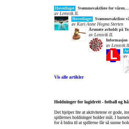
Hovedlaget
Svømmevaktliste for våren…
av
Lensvik IL
Hovedlaget
Svømmevaktliste v
av
Kari Anne Hegna Sterten
Årsmøte avholdt på T
av
Lensvik IL
Informasjon
av
Lensvik I
Ar
av
Vis alle artikler
Holdninger for lagidrett - fotball og h
Det hjelper lite at aktivitetene er gode, i
spillernes holdninger holder mål. I barnei
for å bidra til at spillerne får så sunne h