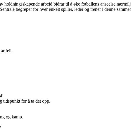
 av holdningsskapende arbeid bidrar til å øke fotballens anseelse nærmil
n. Sentrale begreper for hver enkelt spiller, leder og trener i denne samme
ør feil.
si!
 tidspunkt for å ta det opp.
ening og kamp.
: