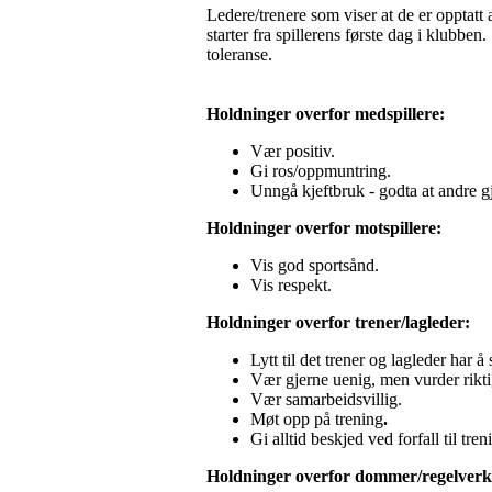
Ledere/trenere som viser at de er opptatt
starter fra spillerens første dag i klubbe
toleranse.
Holdninger overfor medspillere:
Vær positiv.
Gi ros/oppmuntring.
Unngå kjeftbruk - godta at andre gj
Holdninger overfor motspillere:
Vis god sportsånd.
Vis respekt.
Holdninger overfor trener/lagleder:
Lytt til det trener og lagleder har å 
Vær gjerne uenig, men vurder riktig
Vær samarbeidsvillig.
Møt opp på trening
.
Gi alltid beskjed ved forfall til tr
Holdninger overfor dommer/regelverk