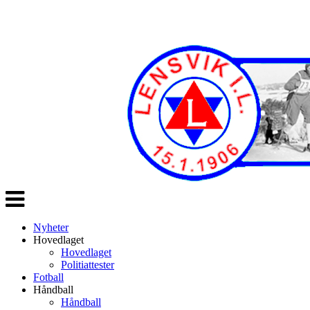
Veksle
navigasjon
Nyheter
Hovedlaget
Hovedlaget
Politiattester
Fotball
Håndball
Håndball