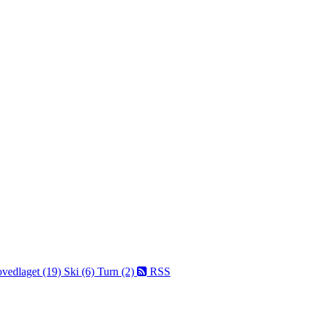
vedlaget (19)
Ski (6)
Turn (2)
RSS