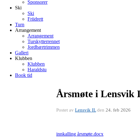
Sponsorer
Ski
Ski
Friidrett
Turn
Arrangement
Arrangement
Turskytterrennet
Jordbærtrimmen
Galleri
Klubben
Klubben
Haraldstu
Book tid
Årsmøte i Lensvik I
Postet av
Lensvik IL
den
24. feb 2026
innkalling årsmøte.docx